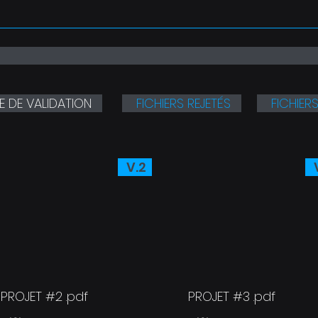
E DE VALIDATION
FICHIERS REJETÉS
FICHIERS
V.2
V
PROJET #2 .pdf
PROJET #3 .pdf