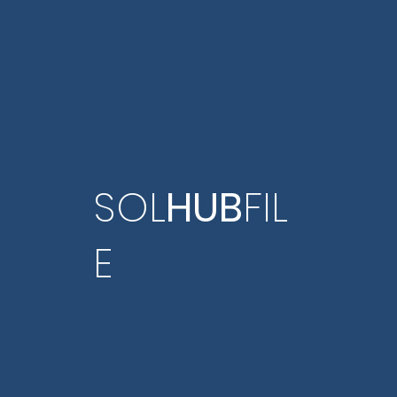
SOL
HUB
FIL
E