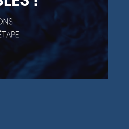
LES !
IONS
ÉTAPE