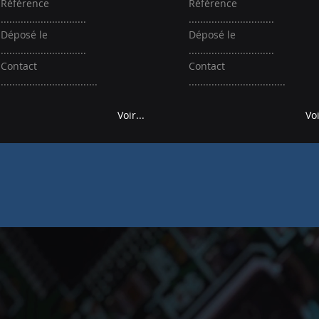
Référence
Référence
..............................
..............................
Déposé le
Déposé le
..............................
..............................
Contact
Contact
..................................
..................................
Voir...
Voi