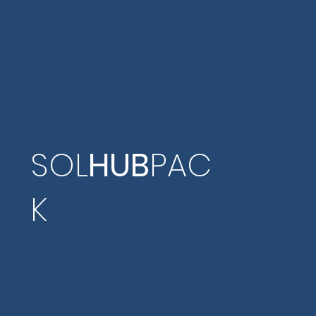
SOL
HUB
PAC
K