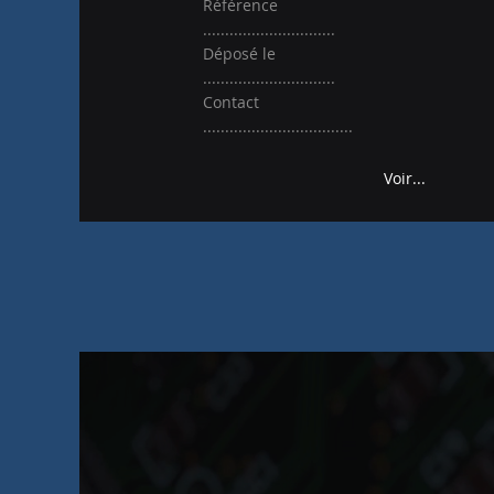
Référence
..............................
Déposé le
..............................
Contact
..................................
Voir...