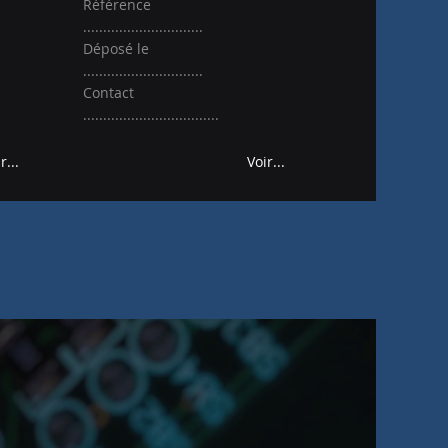
Référence
..............................
Déposé le
..............................
Contact
..................................
r...
Voir...