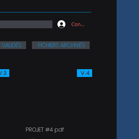
Connexion
 VALIDÉS
FICHIERS ARCHIVÉS
.3
V.4
PROJET #4 .pdf