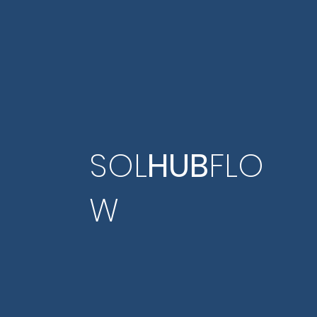
SOL
HUB
FLO
W