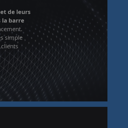
 et de leurs
 la barre
ancement.
rès simple
 clients